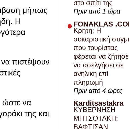
στο σπίτι της
πέμβαση μήπως
Πριν από 1 ώρα
ήδη. Η
FONAKLAS .C
Κρήτη: Η
ργότερα
σοκαριστική στιγμ
που τουρίστας
φέρεται να ζήτησε
ν να πιστέψουν
να ασελγήσει σε
στικές
ανήλικη επί
πληρωμή
Πριν από 4 ώρες
ς ώστε να
Karditsastakra
ΚΥΒΕΡΝΗΣΗ
οράκι της και
ΜΗΤΣΟΤΑΚΗ:
ΒΑΦΤΙΣΑΝ