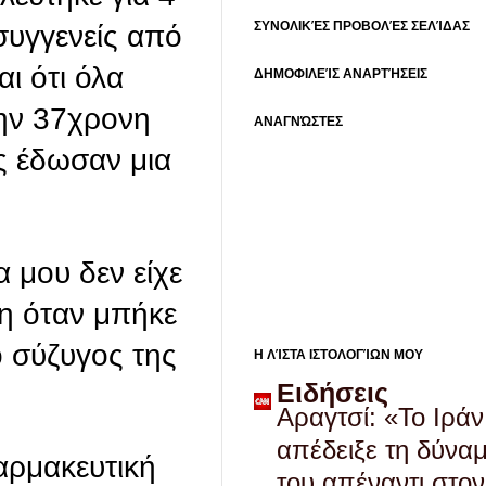
ΣΥΝΟΛΙΚΈΣ ΠΡΟΒΟΛΈΣ ΣΕΛΊΔΑΣ
συγγενείς από
αι ότι όλα
ΔΗΜΟΦΙΛΕΊΣ ΑΝΑΡΤΉΣΕΙΣ
την 37χρονη
ΑΝΑΓΝΏΣΤΕΣ
ης έδωσαν μια
α μου δεν είχε
νη όταν μπήκε
ο σύζυγος της
Η ΛΊΣΤΑ ΙΣΤΟΛΟΓΊΩΝ ΜΟΥ
Ειδήσεις
Αραγτσί: «Το Ιράν
απέδειξε τη δύνα
αρμακευτική
του απέναντι στον