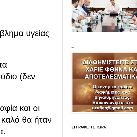
βλημα υγείας
_
τα
όδιο (δεν
φία και οι
ι καλό θα ήταν
ΕΓΓΡΑΦΕΊΤΕ ΤΏΡΑ
α.