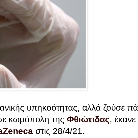
βανικής υπηκοότητας, αλλά ζούσε π
 σε κωμόπολη της
Φθιώτιδας
, έκαν
raZeneca
στις 28/4/21.