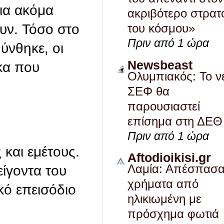
ια ακόμα
ακριβότερο στρατ
του κόσμου»
ουν. Τόσο στο
Πριν από 1 ώρα
ύνθηκε, οι
Newsbeast
ακα που
Ολυμπιακός: Το ν
ΣΕΦ θα
παρουσιαστεί
επίσημα στη ΔΕΘ
Πριν από 1 ώρα
 και εμέτους.
Aftodioikisi.gr
Λαμία: Απέσπασ
είγοντα του
χρήματα από
κό επεισόδιο
ηλικιωμένη με
πρόσχημα φωτιά