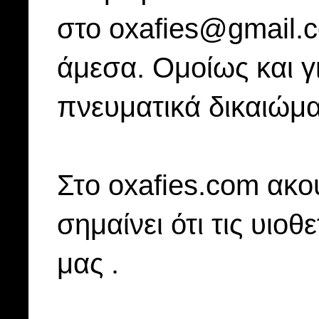
στο oxafies@gmail.
άμεσα. Ομοίως και γ
πνευματικά δικαιώμα
Στo oxafies.com ακού
σημαίνει ότι τις υιοθ
μας .