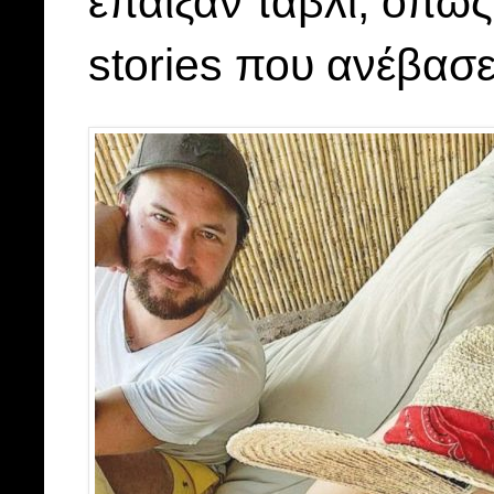
έπαιξαν τάβλι, όπω
stories που ανέβασε