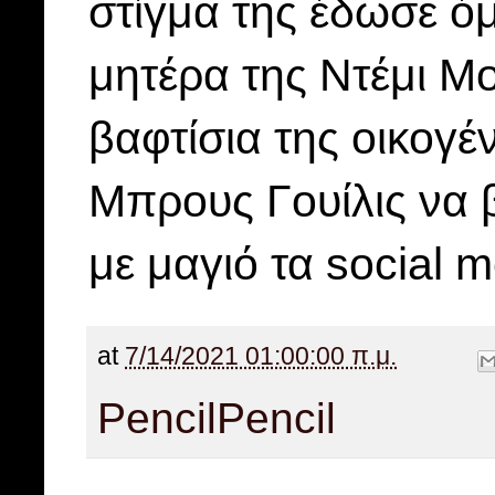
στίγμα της έδωσε όμ
μητέρα της Ντέμι Μο
βαφτίσια της οικογέ
Μπρους Γουίλις να 
με μαγιό τα social m
at
7/14/2021 01:00:00 π.μ.
Pencil
Pencil