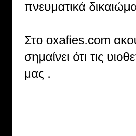
πνευματικά δικαιώμα
Στo oxafies.com ακού
σημαίνει ότι τις υιοθ
μας .