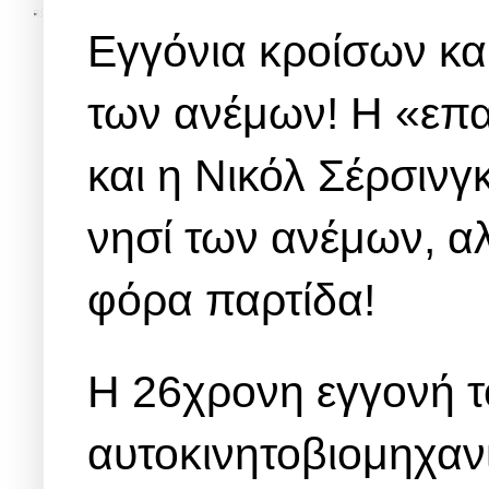
Eγγόνια κροίσων και
των ανέμων! Η «επα
και η Νικόλ Σέρσιν
νησί των ανέμων, αλ
φόρα παρτίδα!
Η 26χρονη εγγονή τ
αυτοκινητοβιομηχαν