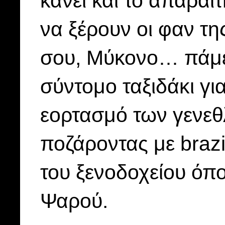
κάνει και το απαραίτ
να ξέρουν οι φαν τη
σου, Μύκονο… πάμε 
σύντομο ταξιδάκι γ
εορτασμό των γενεθ
ποζάροντας με brazil
του ξενοδοχείου όπο
Ψαρού.