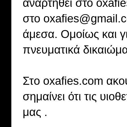
αναρτηθεί στο oxafi
στο oxafies@gmail.
άμεσα. Ομοίως και γ
πνευματικά δικαιώμα
Στo oxafies.com ακού
σημαίνει ότι τις υιοθ
μας .