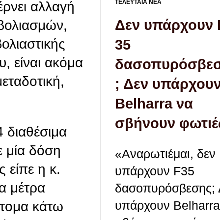
ΤΕΛΕΥΤΑΙΑ ΝΕΑ
έρνει αλλαγή
Δεν υπάρχουν 
βολιασμών,
ολιαστικής
35
, είναι ακόμα
δασοπυρόσβε
μεταδοτική,
; Δεν υπάρχου
Belharra να
σβήνουν φωτιέ
4 διαθέσιμα
ε μία δόση
«Αναρωτιέμαι, δεν
 είπε η κ.
υπάρχουν F35
α μέτρα
δασοπυρόσβεσης; 
υπάρχουν Belharra
άτομα κάτω