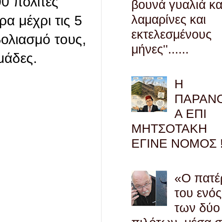
00 πολίτες
βουνά γυαλιά κα
λαμαρίνες και
ρα μέχρι τις 5
εκτελεσμένους
ολιασμό τους,
μήνες''......
μάδες.
Η
ΠΑΡΑΝ
Α ΕΠΙ
ΜΗΤΣΟΤΑΚΗ
ΕΓΙΝΕ ΝΟΜΟΣ !
«Ο πατέ
του ενός
των δύο