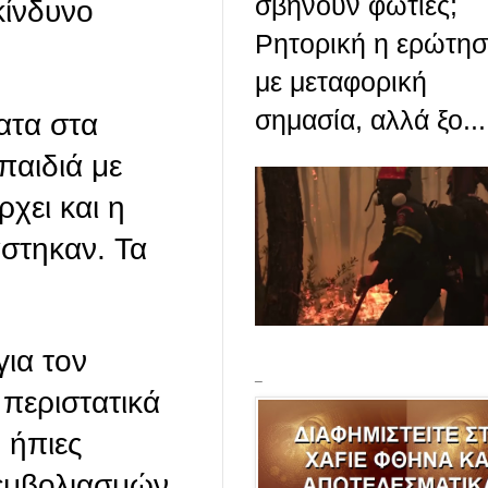
σβήνουν φωτιές;
κίνδυνο
Ρητορική η ερώτησ
με μεταφορική
σημασία, αλλά ξο...
ατα στα
παιδιά με
χει και η
άστηκαν. Τα
ια τον
_
 περιστατικά
 ήπιες
 εμβολιασμών.