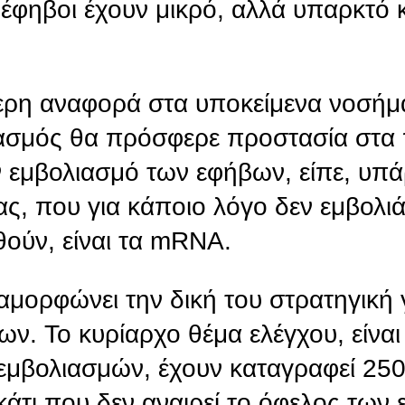
ι έφηβοι έχουν μικρό, αλλά υπαρκτό 
τερη αναφορά στα υποκείμενα νοσήμ
λιασμός θα πρόσφερε προστασία στα 
 εμβολιασμό των εφήβων, είπε, υπάρ
ας, που για κάποιο λόγο δεν εμβολι
ούν, είναι τα mRNA.
μορφώνει την δική του στρατηγική γ
ν. Το κυρίαρχο θέμα ελέγχου, είναι
. εμβολιασμών, έχουν καταγραφεί 250
κάτι που δεν αναιρεί το όφελος των