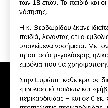
των 18 ετών. Τα παιδιά και ο
νόσησης.
Η κ. Θεοδωρίδου έκανε ιδιαί
παιδιά, λέγοντας ότι ο εμβο
υποκείμενα νοσήματα. Με τον
προστασία μεγαλύτερης ηλικί
εμβόλια που θα χρησιμοποιηθ
Στην Ευρώπη κάθε κράτος δια
εμβολιασμό παιδιών και εφήβω
περικαρδίτιδας – και σε 6 εκ
περιπτώσεις περικαρδίτιδας, 