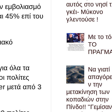
αυτός στο νησί 
ν εμβολιασμό
γκέι- Μύκονο
ι 45% επί του
γλεντούσε !
Με το τό
ιακό
ΤΟ
ΠΡΑΓΜ
ια όλα τα
Να γιατί
απαγόρ
ι πολίτες
ν την
er μετά από 3
μετακίνηση των
κοπαδιών στην
Πίνδο!! ''Γεμίσαν