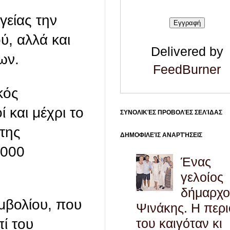
γείας την
ύ, αλλά και
Delivered by
ων.
FeedBurner
κός
 και μέχρι το
ΣΥΝΟΛΙΚΈΣ ΠΡΟΒΟΛΈΣ ΣΕΛΊΔΑΣ
της
ΔΗΜΟΦΙΛΕΊΣ ΑΝΑΡΤΉΣΕΙΣ
.000
Ένας
γελοίος
δήμαρχο
μβολίου, που
Ψινάκης. Η περ
του καιγόταν κι
ί του