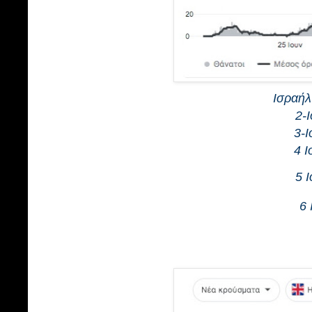
Ισραήλ
2-
3-Ι
4 Ι
5 
6 