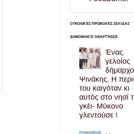
ΣΥΝΟΛΙΚΈΣ ΠΡΟΒΟΛΈΣ ΣΕΛΊΔΑΣ
ΔΗΜΟΦΙΛΕΊΣ ΑΝΑΡΤΉΣΕΙΣ
Ένας
γελοίος
δήμαρχο
Ψινάκης. Η περ
του καιγόταν κι
αυτός στο νησί 
γκέι- Μύκονο
γλεντούσε !