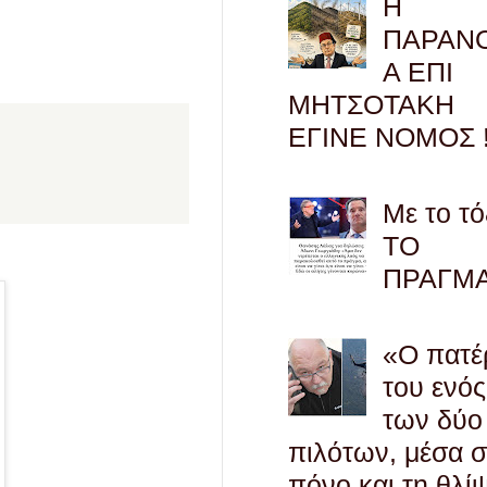
Η
ΠΑΡΑΝ
Α ΕΠΙ
ΜΗΤΣΟΤΑΚΗ
ΕΓΙΝΕ ΝΟΜΟΣ !
Με το τό
ΤΟ
ΠΡΑΓΜ
«Ο πατέ
του ενός
των δύο
πιλότων, μέσα 
πόνο και τη θλί