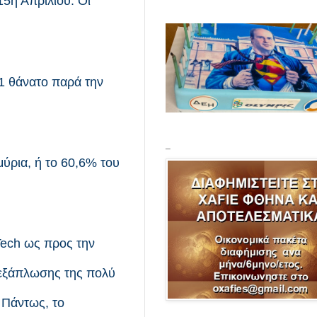
5η Απριλίου. Οι
1 θάνατο παρά την
_
ύρια, ή το 60,6% του
Tech ως προς την
 εξάπλωσης της πολύ
 Πάντως, το