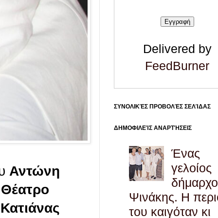
Delivered by
FeedBurner
ΣΥΝΟΛΙΚΈΣ ΠΡΟΒΟΛΈΣ ΣΕΛΊΔΑΣ
ΔΗΜΟΦΙΛΕΊΣ ΑΝΑΡΤΉΣΕΙΣ
Ένας
γελοίος
ου
Αντώνη
δήμαρχο
ο
Θέατρο
Ψινάκης. Η περ
ς
Κατιάνας
του καιγόταν κι