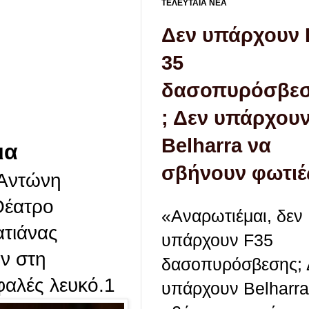
ΤΕΛΕΥΤΑΙΑ ΝΕΑ
Δεν υπάρχουν 
35
δασοπυρόσβε
; Δεν υπάρχου
Belharra να
ια
σβήνουν φωτιέ
 Αντώνη
Θέατρο
«Αναρωτιέμαι, δεν
ατιάνας
υπάρχουν F35
ν στη
δασοπυρόσβεσης; 
φαλές λευκό.1
υπάρχουν Belharra