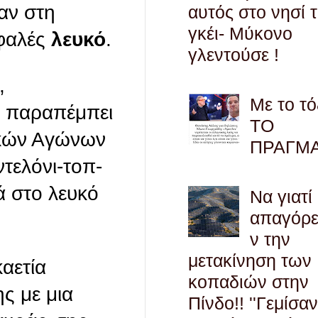
αν στη
αυτός στο νησί 
γκέι- Μύκονο
σφαλές
λευκό
.
γλεντούσε !
,
Με το τό
υ παραπέμπει
ΤΟ
ιακών Αγώνων
ΠΡΑΓΜ
τελόνι-τοπ-
ά στο λευκό
Να γιατί
απαγόρ
ν την
μετακίνηση των
αετία
κοπαδιών στην
ς με μια
Πίνδο!! ''Γεμίσαν