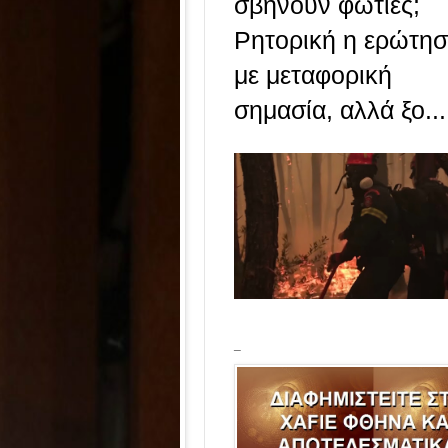
σβήνουν φωτιές;
Ρητορική η ερώτησ
με μεταφορική
σημασία, αλλά ξο...
_