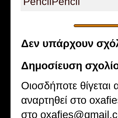
Pencil
Pencil
Δεν υπάρχουν σχόλ
Δημοσίευση σχολί
Οιοσδήποτε θίγεται 
αναρτηθεί στο oxafi
στο oxafies@gmail.