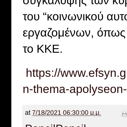
συγκάλυψης των κυ
του “κοινωνικού αυτ
εργαζομένων, όπως 
το ΚΚΕ.
https://www.efsyn.gr
n-thema-apolyseon-
at
7/18/2021 06:30:00 μ.μ.