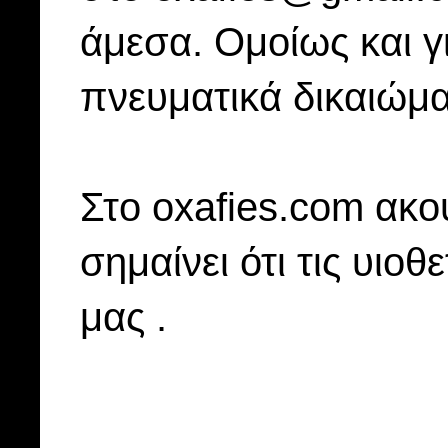
άμεσα. Ομοίως και γ
πνευματικά δικαιώμα
Στo oxafies.com ακού
σημαίνει ότι τις υιοθ
μας .