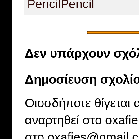
Pencil
Pencil
Δεν υπάρχουν σχόλ
Δημοσίευση σχολί
Οιοσδήποτε θίγεται 
αναρτηθεί στο oxafi
στο oxafies@gmail.