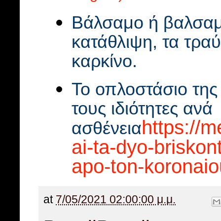
Βάλσαμο ή βαλσαμ
κατάθλιψη, τα τραύ
καρκίνο.
Το οπλοστάσιο της
τους ιδιότητες ανά
https://
ασθένεια
ai-ta-dyo-briskon
apo-ton-koronaio
at
7/05/2021 02:00:00 μ.μ.