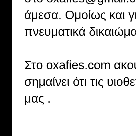
άμεσα. Ομοίως και γ
πνευματικά δικαιώμα
Στo oxafies.com ακού
σημαίνει ότι τις υιοθ
μας .