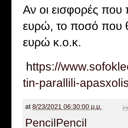
Αν οι εισφορές που
ευρώ, το ποσό που 
ευρώ κ.ο.κ.
h
ttps://www.sofokle
tin-parallili-apasxolis
at
8/23/2021 06:30:00 μ.μ.
Pencil
Pencil