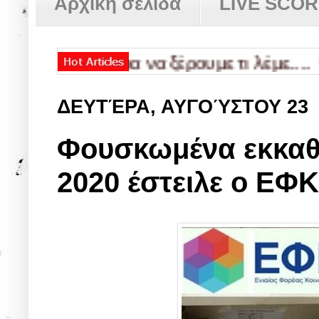
Αρχική σελίδα
LIVE SCO
Α
✿
Και για να ξέρουμε τι λέμε....
✿
Αγε
ΔΕΥΤΈΡΑ, ΑΥΓΟΎΣΤΟΥ 23
Φουσκωμένα εκκαθα
2020 έστειλε ο ΕΦ