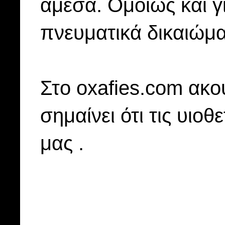
άμεσα. Ομοίως και γ
πνευματικά δικαιώμα
Στo oxafies.com ακού
σημαίνει ότι τις υιοθ
μας .