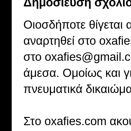
Δημοσίευση σχολί
Οιοσδήποτε θίγεται 
αναρτηθεί στο oxafi
στο oxafies@gmail.
άμεσα. Ομοίως και γ
πνευματικά δικαιώμα
Στo oxafies.com ακού