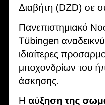
Διαβήτη (DZD) σε σ
Πανεπιστημιακό Νοσ
Tübingen αναδεικνύε
ιδιαίτερες προσαρμ
μιτοχονδρίων του ήπ
άσκησης.
Η
αύξηση της σωμ