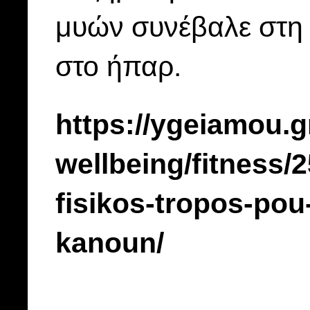
μυών συνέβαλε στη 
στο ήπαρ.
https://ygeiamou.gr
wellbeing/fitness/
fisikos-tropos-pou-
kanoun/