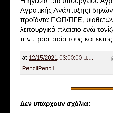
Η ηγεσία του υπουργείου Αγρ
Αγροτικής Ανάπτυξης) δηλών
προϊόντα ΠΟΠ/ΠΓΕ, υιοθετώντ
λειτουργικό πλαίσιο ενώ τονίζ
την προστασία τους και εκτό
at
12/15/2021 03:00:00 μ.μ.
Pencil
Pencil
Δεν υπάρχουν σχόλια: