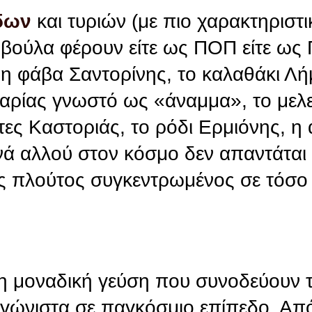
δων
και τυριών (με πιο χαρακτηριστ
 βούλα φέρουν είτε ως ΠΟΠ είτε ως
ι η φάβα Σαντορίνης, το καλαθάκι Λή
καρίας γνωστό ως «άναμμα», το μελ
τες Καστοριάς, το ρόδι Ερμιόνης, η
νά αλλού στον κόσμο δεν απαντάται 
ός πλούτος συγκεντρωμένος σε τόσο
 η μοναδική γεύση που συνοδεύουν τ
αγώνιστα σε παγκόσμιο επίπεδο. Απ