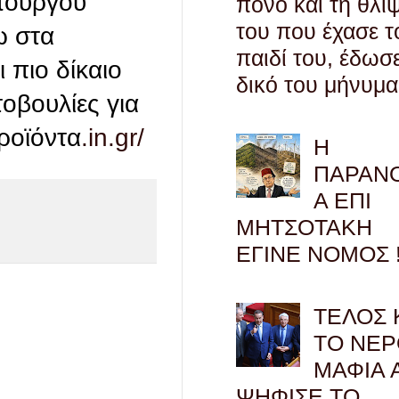
υπουργού
πόνο και τη θλί
του που έχασε τ
ω στα
παιδί του, έδωσ
 πιο δίκαιο
δικό του μήνυμα
τοβουλίες για
ροϊόντα
.in.gr/
Η
ΠΑΡΑΝ
Α ΕΠΙ
ΜΗΤΣΟΤΑΚΗ
ΕΓΙΝΕ ΝΟΜΟΣ !
ΤΕΛΟΣ 
ΤΟ ΝΕΡ
ΜΑΦΙΑ 
ΨΗΦΙΣΕ ΤΟ