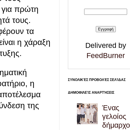
ι για πρώτη
ητά τους.
φέρουν τα
ίναι η χάραξη
Delivered by
τυξης.
FeedBurner
τηματική
ΣΥΝΟΛΙΚΈΣ ΠΡΟΒΟΛΈΣ ΣΕΛΊΔΑΣ
ατήριο, η
 αποτέλεσμα
ΔΗΜΟΦΙΛΕΊΣ ΑΝΑΡΤΉΣΕΙΣ
ύνδεση της
Ένας
γελοίος
δήμαρχο