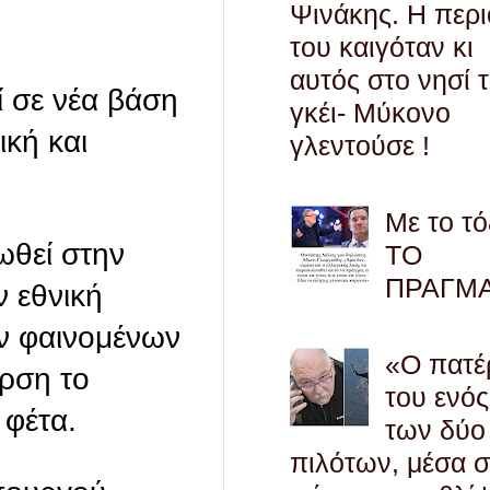
Ψινάκης. Η περ
του καιγόταν κι
αυτός στο νησί 
ί σε νέα βάση
γκέι- Μύκονο
ική και
γλεντούσε !
Με το τό
ωθεί στην
ΤΟ
ΠΡΑΓΜ
ν εθνική
ων φαινομένων
«Ο πατέ
αρση το
του ενός
 φέτα.
των δύο
πιλότων, μέσα 