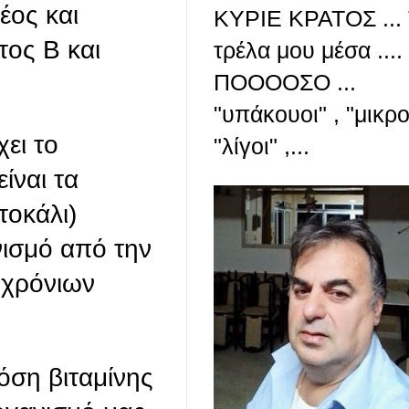
έος και
ΚΥΡΙΕ ΚΡΑΤΟΣ ...
τος Β και
τρέλα μου μέσα ....
ΠΟΟΟΟΣΟ ...
"υπάκουοι" , "μικροί
ει το
"λίγοι" ,...
ίναι τα
τοκάλι)
νισμό από την
 χρόνιων
όση βιταμίνης