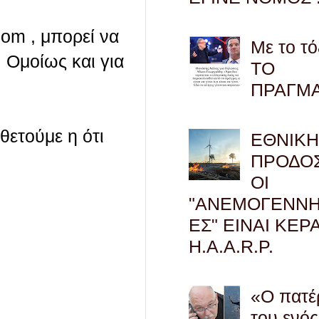
com , μπορεί να
Με το τό
 Ομοίως και για
ΤΟ
ΠΡΑΓΜ
οθετούμε η ότι
ΕΘΝΙΚ
ΠΡΟΔΟΣ
ΟΙ
"ΑΝΕΜΟΓΕΝΝΗ
ΕΣ" ΕΙΝΑΙ ΚΕΡ
H.A.A.R.P.
«Ο πατέ
του ενός