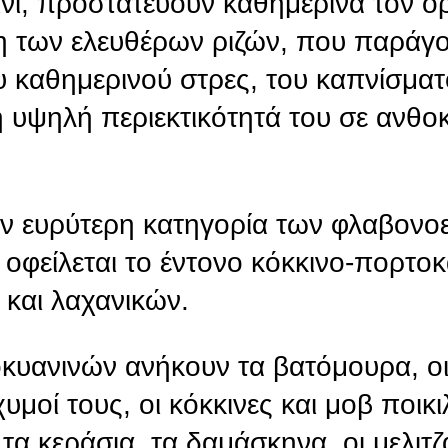
ίνι, προστατεύουν καθημερινά τον ο
η των ελευθέρων ριζών, που παράγο
 καθημερινού στρες, του καπνίσματ
η υψηλή περιεκτικότητά του σε ανθο
ν ευρύτερη κατηγορία των φλαβονοει
 οφείλεται το έντονο κόκκινο-πορτοκ
και λαχανικών.
οκυανινών ανήκουν τα βατόμουρα, ο
υμοί τους, οι κόκκινες και μοβ ποικι
τα κεράσια, τα δαμάσκηνα, οι μελιτζ