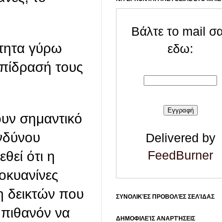
Βάλτε το mail σ
ότητα γύρω
εδω:
 επίδρασή τους
ουν σημαντικό
ινδύνου
Delivered by
FeedBurner
θεί ότι η
οκυανίνες
η δεικτών που
ΣΥΝΟΛΙΚΈΣ ΠΡΟΒΟΛΈΣ ΣΕΛΊΔΑΣ
 πιθανόν να
ΔΗΜΟΦΙΛΕΊΣ ΑΝΑΡΤΉΣΕΙΣ