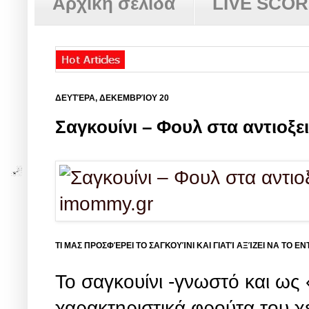
Αρχική σελίδα
LIVE SCO
ΔΕΥΤΈΡΑ, ΔΕΚΕΜΒΡΊΟΥ 20
Σαγκουίνι – Φουλ στα αντιοξε
ΤΙ ΜΑΣ ΠΡΟΣΦΈΡΕΙ ΤΟ ΣΑΓΚΟΥΊΝΙ ΚΑΙ ΓΙΑΤΊ ΑΞΊΖΕΙ ΝΑ ΤΟ 
Το σαγκουίνι -γνωστό και ως 
χαρακτηριστικά φρούτα του χ