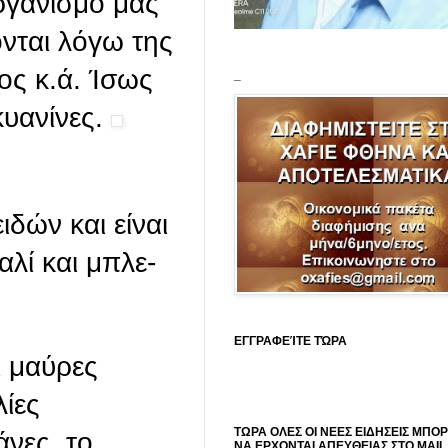
ργανισμό μας
νται λόγω της
ος κ.ά. Ίσως
_
κυανίνες.
δών και είναι
αλί και μπλε-
ΕΓΓΡΑΦΕΊΤΕ ΤΏΡΑ
ι μαύρες
λίες
ΤΩΡΑ ΟΛΕΣ ΟΙ ΝΕΕΣ ΕΙΔΗΣΕΙΣ ΜΠΟ
άνες, το
ΝΑ ΕΡΧΟΝΤΑΙ ΑΠΕΥΘΕΙΑΣ ΣΤΟ MAIL