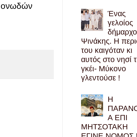
γμονωδών
Ένας
γελοίος
δήμαρχο
Ψινάκης. Η περ
του καιγόταν κι
αυτός στο νησί 
γκέι- Μύκονο
γλεντούσε !
Η
ΠΑΡΑΝ
Α ΕΠΙ
ΜΗΤΣΟΤΑΚΗ
ΕΓΙΝΕ ΝΟΜΟΣ !