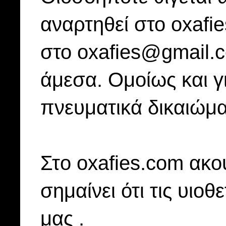
αναρτηθεί στο oxafi
στο oxafies@gmail.
άμεσα. Ομοίως και γ
πνευματικά δικαιώμα
Στo oxafies.com ακού
σημαίνει ότι τις υιοθ
μας .