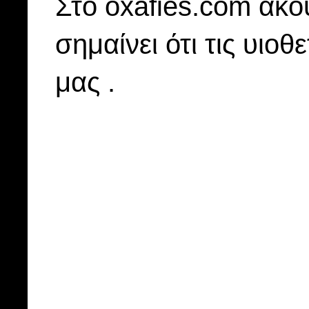
Στo oxafies.com ακού
σημαίνει ότι τις υιοθ
μας .