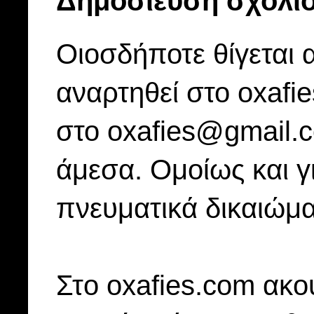
Δημοσίευση σχολί
Οιοσδήποτε θίγεται 
αναρτηθεί στο oxafi
στο oxafies@gmail.
άμεσα. Ομοίως και γ
πνευματικά δικαιώμα
Στo oxafies.com ακού