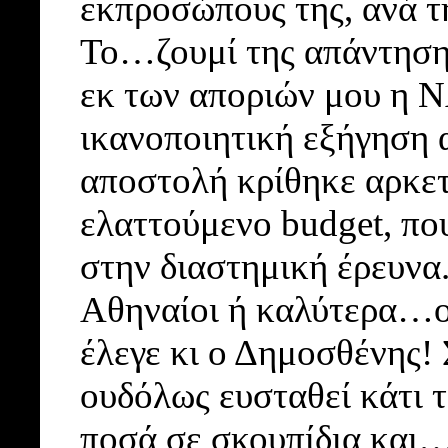
εκπροσώπους της, ανά τ
Το…ζουμί της απάντησης
εκ των αποριών μου η 
ικανοποιητική εξήγηση 
αποστολή κρίθηκε αρκετ
ελαττούμενο budget, πο
στην διαστημική έρευνα
Αθηναίοι ή καλύτερα…ου
έλεγε κι ο Δημοσθένης!
ουδόλως ευσταθεί κάτι 
ποσά σε σκουπίδια και…