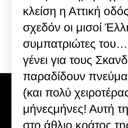
κλείση η Αττική οδό
σχεδόν οι μισοί Έλλη
συμπατριώτες του…λ
γένει για τους Σκαν
παραδίδουν πνεύμα 
(και πολύ χειροτέρα
μήνεςμήνες! Αυτή 
στο άθλιο κράτος τη