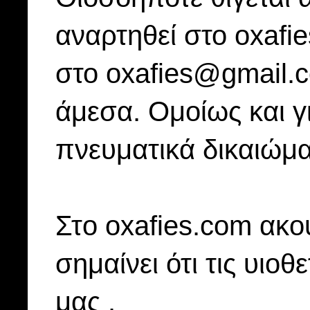
αναρτηθεί στο oxafi
στο oxafies@gmail.
άμεσα. Ομοίως και γ
πνευματικά δικαιώμα
Στo oxafies.com ακού
σημαίνει ότι τις υιοθ
μας .