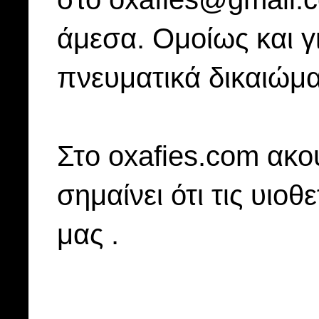
άμεσα. Ομοίως και γ
πνευματικά δικαιώμα
Στo oxafies.com ακού
σημαίνει ότι τις υιοθ
μας .