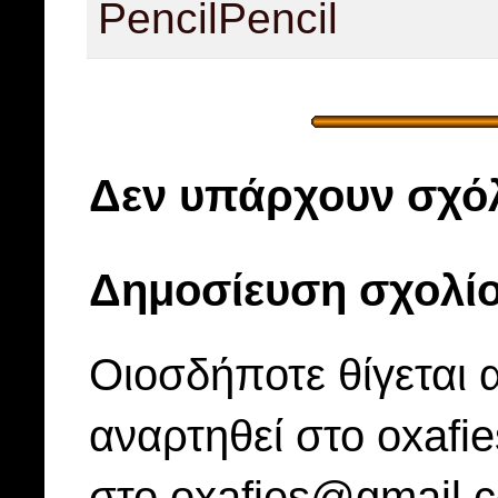
Pencil
Pencil
Δεν υπάρχουν σχόλ
Δημοσίευση σχολί
Οιοσδήποτε θίγεται 
αναρτηθεί στο oxafi
στο oxafies@gmail.