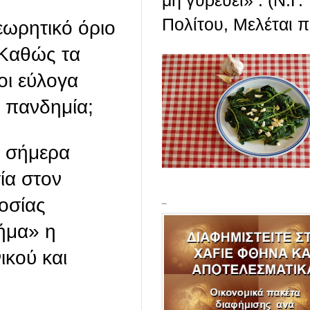
μη γυρεύει» . (Ν.Γ.
Πολίτου, Μελέται πε
εωρητικό όριο
 Καθώς τα
οι εύλογα
η πανδημία;
ς σήμερα
ία στον
οσίας
_
Βήμα» η
ικού και