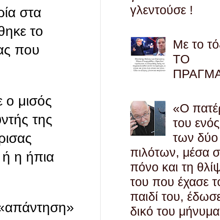
γλεντούσε !
ρία στα
θηκε το
Με το τό
ίας που
ΤΟ
ΠΡΑΓΜ
 ο μισός
«Ο πατέ
ντής της
του ενός
ρισας
των δύο
πιλότων, μέσα 
 ή η ήπια
πόνο και τη θλί
του που έχασε τ
παιδί του, έδωσ
ή «απάντηση»
δικό του μήνυμα