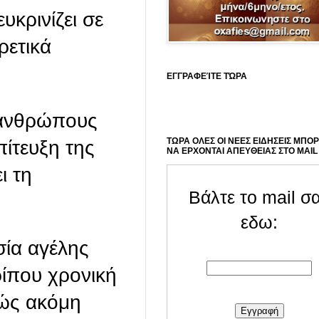
υκρινίζει σε
ρετικά
ΕΓΓΡΑΦΕΊΤΕ ΤΏΡΑ
 ανθρώπους
ΤΩΡΑ ΟΛΕΣ ΟΙ ΝΕΕΣ ΕΙΔΗΣΕΙΣ ΜΠΟ
πίτευξη της
ΝΑ ΕΡΧΟΝΤΑΙ ΑΠΕΥΘΕΙΑΣ ΣΤΟ MAIL
ι τη
Βάλτε το mail σ
εδω:
σία αγέλης
ρίπου χρονική
θώς ακόμη