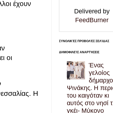
λλοι έχουν
Delivered by
FeedBurner
ΣΥΝΟΛΙΚΈΣ ΠΡΟΒΟΛΈΣ ΣΕΛΊΔΑΣ
αν
ΔΗΜΟΦΙΛΕΊΣ ΑΝΑΡΤΉΣΕΙΣ
ι οι
Ένας
γελοίος
δήμαρχο
ν
Ψινάκης. Η περ
Θεσσαλίας. Η
του καιγόταν κι
αυτός στο νησί 
γκέι- Μύκονο