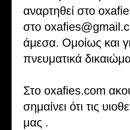
αναρτηθεί στο oxafi
στο oxafies@gmail.
άμεσα. Ομοίως και γ
πνευματικά δικαιώμα
Στo oxafies.com ακού
σημαίνει ότι τις υιοθ
μας .