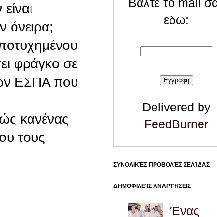
Βάλτε το mail σ
 είναι
εδω:
ν όνειρα;
αποτυχημένου
σει φράγκο σε
νων ΕΣΠΑ που
Delivered by
χώς κανένας
FeedBurner
ου τους
ΣΥΝΟΛΙΚΈΣ ΠΡΟΒΟΛΈΣ ΣΕΛΊΔΑΣ
ΔΗΜΟΦΙΛΕΊΣ ΑΝΑΡΤΉΣΕΙΣ
Ένας