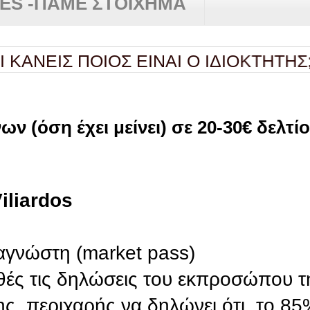
RES -ΠΑΜΕ ΣΤΟΙΧΗΜΑ
ΕΙΣ ΠΟΙΟΣ ΕΙΝΑΙ Ο ΙΔΙΟΚΤΗΤΗΣ; ;
✿
ν (όση έχει μείνει) σε 20-30€ δελτί
Viliardos
αγνώστη (market pass)
ές τις δηλώσεις του εκπροσώπου τ
ς, περιχαρής να δηλώνει ότι, το 85