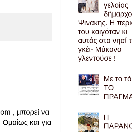
γελοίος
δήμαρχο
Ψινάκης. Η περ
του καιγόταν κι
αυτός στο νησί 
γκέι- Μύκονο
γλεντούσε !
Με το τό
ΤΟ
ΠΡΑΓΜ
com , μπορεί να
Η
 Ομοίως και για
ΠΑΡΑΝ