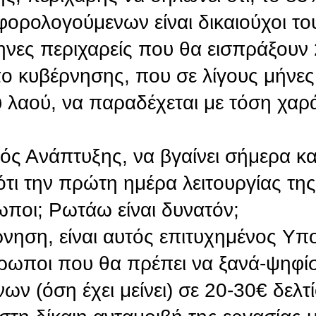
ορολογούμενων είναι δικαιούχοι το
ες περιχαρείς που θα εισπράξουν 
 κυβέρνησης, που σε λίγους μήνες 
 λαού, να παραδέχεται με τόση χαρά
ός Ανάπτυξης, να βγαίνει σήμερα κα
 ότι την πρώτη ημέρα λειτουργίας τ
ποι; Ρωτάω είναι δυνατόν;
ρνηση, είναι αυτός επιτυχημένος Υ
νθρωποι που θα πρέπει να ξανά-ψηφί
ν (όση έχει μείνει) σε 20-30€ δελτ