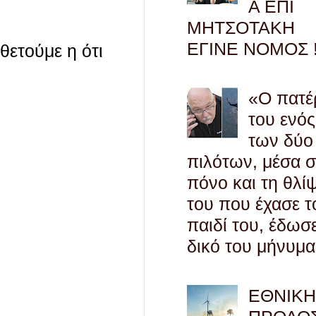
Α ΕΠΙ
ΜΗΤΣΟΤΑΚΗ
ΕΓΙΝΕ ΝΟΜΟΣ !
οθετούμε η ότι
«Ο πατέ
του ενός
των δύο
πιλότων, μέσα 
πόνο και τη θλί
του που έχασε τ
παιδί του, έδωσ
δικό του μήνυμα
ΕΘΝΙΚ