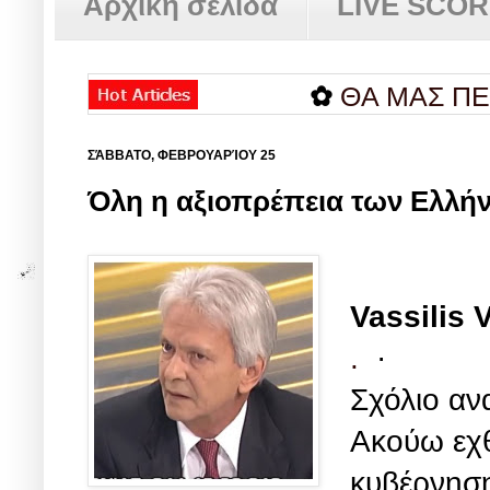
Αρχική σελίδα
LIVE SCO
✿
ΘΑ ΜΑΣ ΠΕΙ ΚΑΝ
ΣΆΒΒΑΤΟ, ΦΕΒΡΟΥΑΡΊΟΥ 25
Όλη η αξιοπρέπεια των Ελλήνω
Vassilis 
.
·
Σχόλιο αν
Ακούω εχθ
κυβέρνηση