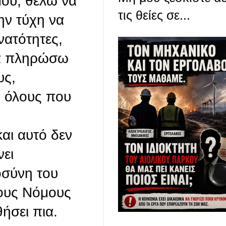
μου, θέλω να
τις θείες σε...
ην τύχη να
νατότητες,
να πληρώσω
υς,
α όλους που
και αυτό δεν
νει
οσύνη του
μους Νόμους
ήσει πια.