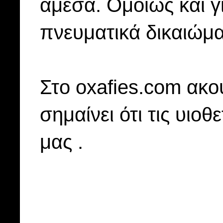
άμεσα. Ομοίως και γ
πνευματικά δικαιώμα
Στo oxafies.com ακού
σημαίνει ότι τις υιοθ
μας .