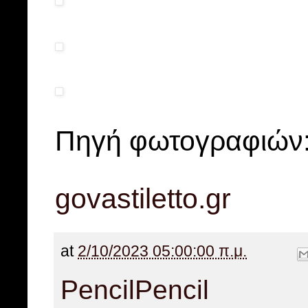
Πηγή φωτογραφιών:
govastiletto.gr
at
2/10/2023 05:00:00 π.μ.
Pencil
Pencil