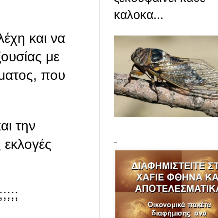
καλοκα...
λέχη και να
ξουσίας με
μματος, που
αι την
_
ς εκλογές
;;;;