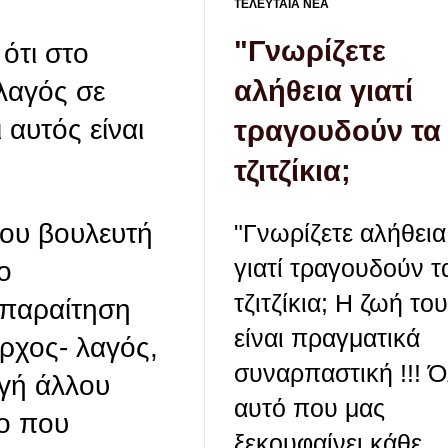
ΤΕΛΕΥΤΑΙΑ ΝΕΑ
"Γνωρίζετε
ότι στο
αλήθεια γιατί
λαγός σε
αυτός είναι
τραγουδούν τα
τζιτζίκια;
νου βουλευτή
"Γνωρίζετε αλήθεια
γιατί τραγουδούν τ
ο
τζιτζίκια; Η ζωή το
 παραίτηση
είναι πραγματικά
ρχος- λαγός,
συναρπαστική !!! 
ογή άλλου
αυτό που μας
νο που
ξεκουφαίνει κάθε