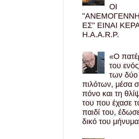
ΟΙ
"ΑΝΕΜΟΓΕΝΝΗ
ΕΣ" ΕΙΝΑΙ ΚΕΡ
H.A.A.R.P.
«Ο πατέ
του ενός
των δύο
πιλότων, μέσα 
πόνο και τη θλί
του που έχασε τ
παιδί του, έδωσ
δικό του μήνυμα