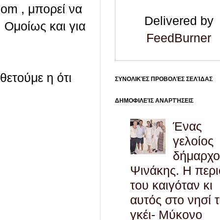
com , μπορεί να
Delivered by
 Ομοίως και για
FeedBurner
οθετούμε η ότι
ΣΥΝΟΛΙΚΈΣ ΠΡΟΒΟΛΈΣ ΣΕΛΊΔΑΣ
ΔΗΜΟΦΙΛΕΊΣ ΑΝΑΡΤΉΣΕΙΣ
Ένας
γελοίος
δήμαρχο
Ψινάκης. Η περ
του καιγόταν κι
αυτός στο νησί 
γκέι- Μύκονο