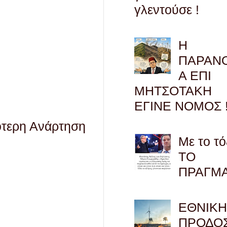
γλεντούσε !
Η
ΠΑΡΑΝ
Α ΕΠΙ
ΜΗΤΣΟΤΑΚΗ
ΕΓΙΝΕ ΝΟΜΟΣ !
ότερη Ανάρτηση
Με το τό
ΤΟ
ΠΡΑΓΜ
ΕΘΝΙΚ
ΠΡΟΔΟΣ