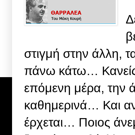
Δ
β
στιγμή στην άλλη, τ
πάνω κάτω… Κανείς 
επόμενη μέρα, την ά
καθημερινά… Και αν
έρχεται… Ποιος άνε