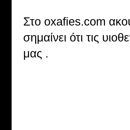
Στo oxafies.com ακού
σημαίνει ότι τις υιοθ
μας .