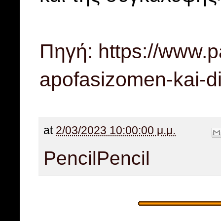
Πηγή: https://www.p
apofasizomen-kai-d
at
2/03/2023 10:00:00 μ.μ.
Pencil
Pencil