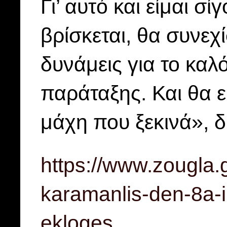
Γι’ αυτό και είμαι σί
βρίσκεται, θα συνεχί
δυνάμεις για το καλ
παράταξης. Και θα 
μάχη που ξεκινά»,
https://www.zougla.gr
karamanlis-den-8a-i
ekloges