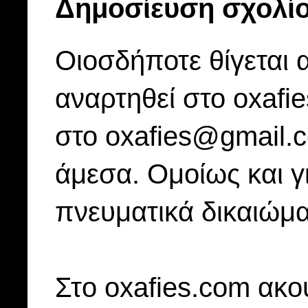
Δημοσίευση σχολί
Οιοσδήποτε θίγεται 
αναρτηθεί στο oxafi
στο oxafies@gmail.
άμεσα. Ομοίως και γ
πνευματικά δικαιώμα
Στo oxafies.com ακού