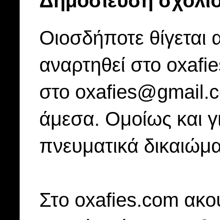
Δημοσίευση σχολί
Οιοσδήποτε θίγεται 
αναρτηθεί στο oxafi
στο oxafies@gmail.
άμεσα. Ομοίως και γ
πνευματικά δικαιώμα
Στo oxafies.com ακού