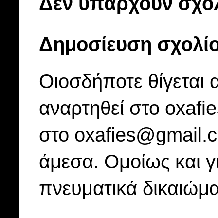
Δεν υπάρχουν σχόλ
Δημοσίευση σχολί
Οιοσδήποτε θίγεται 
αναρτηθεί στο oxafi
στο oxafies@gmail.
άμεσα. Ομοίως και γ
πνευματικά δικαιώμα