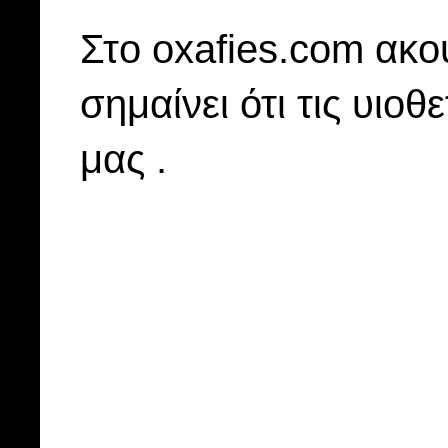
Στo oxafies.com ακού
σημαίνει ότι τις υιοθ
μας .