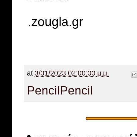
.zougla.gr
at
3/01/2023 02:00:00 μ.μ.
Pencil
Pencil