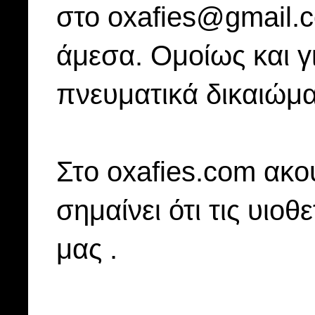
στο oxafies@gmail.
άμεσα. Ομοίως και γ
πνευματικά δικαιώμα
Στo oxafies.com ακού
σημαίνει ότι τις υιοθ
μας .