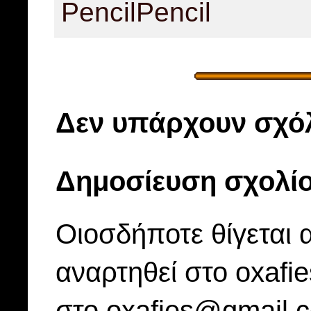
Pencil
Pencil
Δεν υπάρχουν σχόλ
Δημοσίευση σχολί
Οιοσδήποτε θίγεται 
αναρτηθεί στο oxafi
στο oxafies@gmail.