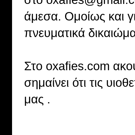
άμεσα. Ομοίως και γ
πνευματικά δικαιώμα
Στo oxafies.com ακού
σημαίνει ότι τις υιοθ
μας .