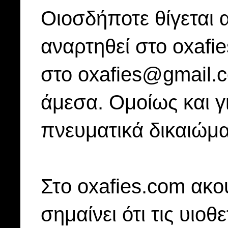
Οιοσδήποτε θίγεται 
αναρτηθεί στο oxafi
στο oxafies@gmail.
άμεσα. Ομοίως και γ
πνευματικά δικαιώμα
Στo oxafies.com ακού
σημαίνει ότι τις υιοθ