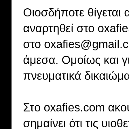
Οιοσδήποτε θίγεται 
αναρτηθεί στο oxafi
στο oxafies@gmail.
άμεσα. Ομοίως και γ
πνευματικά δικαιώμα
Στo oxafies.com ακού
σημαίνει ότι τις υιοθ