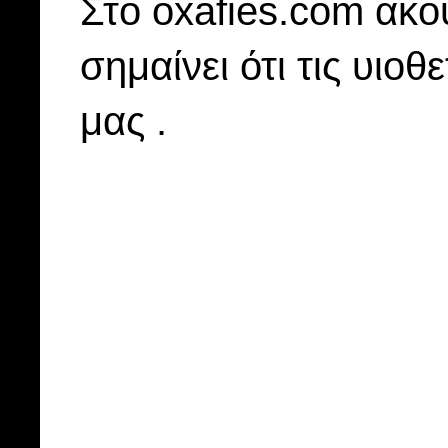
Στo oxafies.com ακού
σημαίνει ότι τις υιοθ
μας .