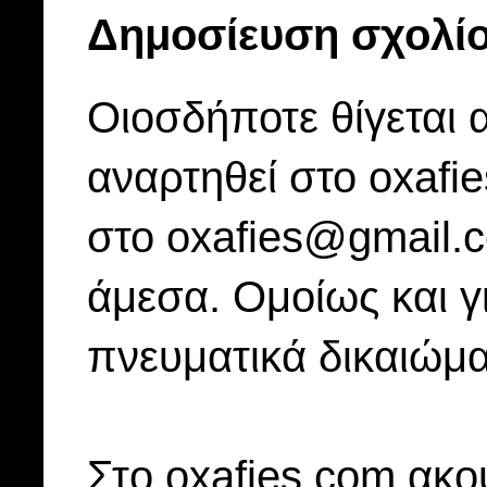
Δημοσίευση σχολί
Οιοσδήποτε θίγεται 
αναρτηθεί στο oxafi
στο oxafies@gmail.
άμεσα. Ομοίως και γ
πνευματικά δικαιώμα
Στo oxafies.com ακού