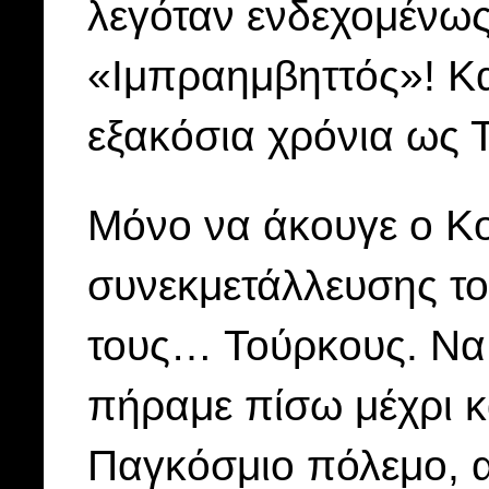
λεγόταν ενδεχομένως
«Ιμπραημβηττός»! Κα
εξακόσια χρόνια ως 
Μόνο να άκουγε ο Κ
συνεκμετάλλευσης του
τους… Τούρκους. Να
πήραμε πίσω μέχρι κ
Παγκόσμιο πόλεμο, α