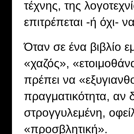
τέχνης, της λογοτεχν
επιτρέπεται -ή όχι- 
Όταν σε ένα βιβλίο ε
«χαζός», «ετοιμοθάν
πρέπει να «εξυγιανθο
πραγματικότητα, αν δ
στρογγυλεμένη, οφείλ
«προσβλητική».