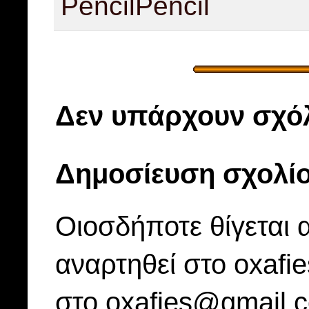
Pencil
Pencil
Δεν υπάρχουν σχόλ
Δημοσίευση σχολί
Οιοσδήποτε θίγεται 
αναρτηθεί στο oxafi
στο oxafies@gmail.