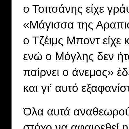
ο Τσιτσάνης είχε γρά
«Μάγισσα της Αραπιά
ο Τζέιμς Μποντ είχε 
ενώ ο Μόγλης δεν ήτ
παίρνει ο άνεμος» έ
και γι’ αυτό εξαφανί
Όλα αυτά αναθεωρούν
στόχο να αφαιρεθεί