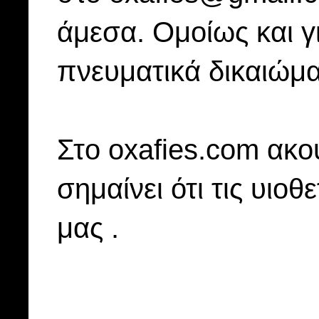
άμεσα. Ομοίως και γ
πνευματικά δικαιώμα
Στo oxafies.com ακού
σημαίνει ότι τις υιοθ
μας .