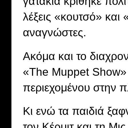
γατάκια κρίθηκε πολι
λέξεις «κουτσό» και 
αναγνώστες.
Ακόμα και το διαχρο
«The Muppet Show» 
περιεχομένου στην π
Κι ενώ τα παιδιά ξαφ
τον Κέρμιτ και τη Mις