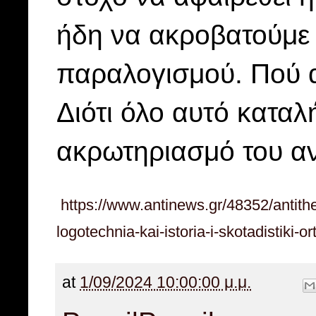
ήδη να ακροβατούμε 
παραλογισμού. Πού α
Διότι όλο αυτό καταλ
ακρωτηριασμό του αν
https://www.antinews.gr/48352/antithes
logotechnia-kai-istoria-i-skotadistiki-ort
at
1/09/2024 10:00:00 μ.μ.