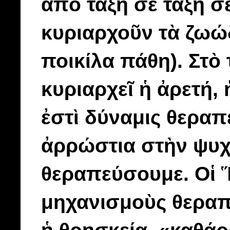
ἀπὸ τάξη σὲ τάξη σ
κυριαρχοῦν τὰ ζωώδ
ποικίλα πάθη). Στὸ
κυριαρχεῖ ἡ ἀρετή, 
ἐστὶ δύναμις θεραπ
ἀρρώστια στὴν ψυχ
θεραπεύσουμε. Οἱ
μηχανισμοὺς θεραπε