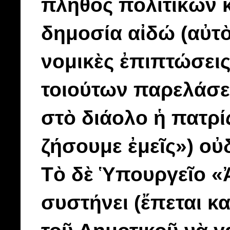
πλῆθος πολιτικῶν 
δημοσία αἰδώ (αὐτὸ
νομικὲς ἐπιπτώσει
τοιούτων παρελάσεω
στὸ διάολο ἡ πατρί
ζήσουμε ἐμεῖς») ο
Τὸ δὲ Ὑπουργεῖο «Ἀ
συστήνει (ἔπεται κ