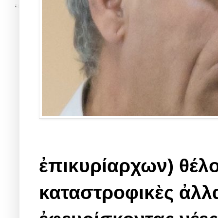
ἐπικυρίαρχων) θέλ
καταστροφικὲς ἀλλα