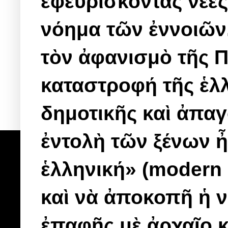
ἐφευρίσκοντας νέες
νόημα τῶν ἐννοιῶν
τὸν ἀφανισμὸ τῆς
Π
καταστροφή τῆς ἑλ
δημοτικῆς καὶ ἀπα
ἐντολὴ τῶν ξένων ἦ
ἑλληνική» (modern 
καὶ νὰ ἀποκοπῆ ἡ ν
ἐπαφῆς μὲ ἀρχαῖο κ