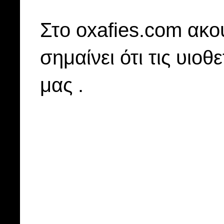
Στo oxafies.com ακού
σημαίνει ότι τις υιοθ
μας .