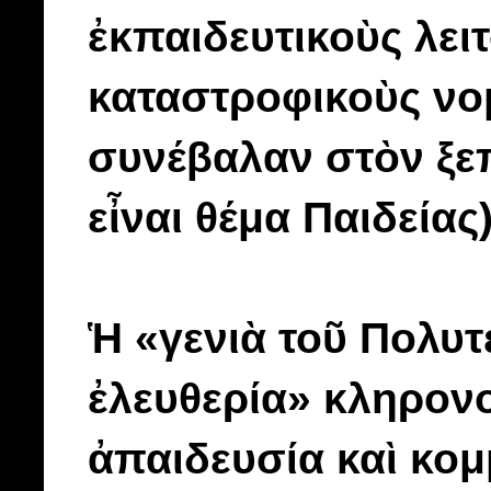
ἐκπαιδευτικοὺς λε
καταστροφικοὺς νομ
συνέβαλαν στὸν ξε
εἶναι θέμα Παιδείας)
Ἡ «γενιὰ τοῦ Πολυτε
ἐλευθερία» κληρονο
ἀπαιδευσία καὶ κομ