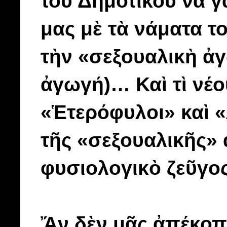
τοῦ Δημοτικοῦ νὰ 
μας μὲ τὰ νάματα 
τὴν «σεξουαλικὴ ἀ
ἀγωγή)… Καὶ τὶ νέ
«Ἑτερόφυλοι» καὶ 
τῆς «σεξουαλικῆς» 
φυσιολογικὸ ζεῦγο
Ἄν δὲν μᾶς ἀπέκοπ