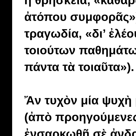
ἡ θρησκεία, «καθάρ
ἀτόπου συμφορᾶς»),
τραγωδία, «δι’ ἐλέ
τοιούτων παθημάτων
πάντα τὰ τοιαῦτα»).
Ἄν τυχὸν μία ψυχὴ 
(ἀπὸ προηγούμενες
ἐνσαρκωθῆ σὲ ἀνδρ