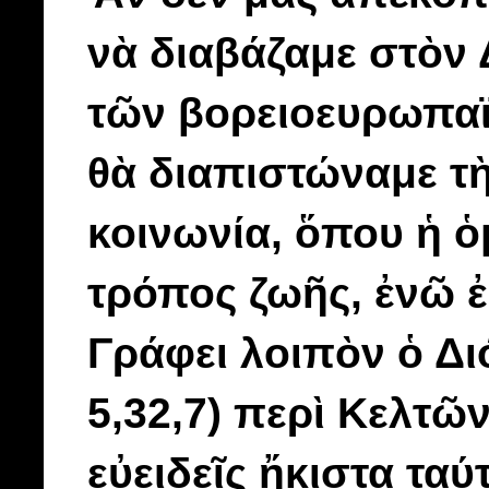
νὰ διαβάζαμε στὸν 
τῶν βορειοευρωπαϊκ
θὰ διαπιστώναμε τὴ
κοινωνία, ὅπου ἡ ὁμ
τρόπος ζωῆς, ἐνῶ ἐ
Γράφει λοιπὸν ὁ Δι
5,32,7) περὶ Κελτῶν
εὐειδεῖς ἤκιστα τα