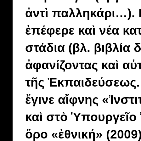
ἀντὶ παλληκάρι…).
ἐπέφερε καὶ νέα κ
στάδια (βλ. βιβλία 
ἀφανίζοντας καὶ α
τῆς Ἐκπαιδεύσεως.
ἔγινε αἴφνης «Ἰνστ
καὶ στὸ Ὑπουργεῖο 
ὅρο «ἐθνική» (2009