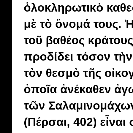
ὁλοκληρωτικὸ καθε
μὲ τὸ ὄνομά τους.
τοῦ βαθέος κράτου
προδίδει τόσον τὴν
τὸν θεσμὸ τῆς οἰκογ
ὁποῖα ἀνέκαθεν ἀγω
τῶν Σαλαμινομάχων
(Πέρσαι, 402) εἶναι