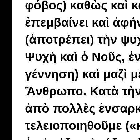
φόβος) καθὼς καὶ κ
ἐπεμβαίνει καὶ ἀφήν
(ἀποτρέπει) τὴν ψυ
Ψυχὴ καὶ ὁ Νοῦς, 
γέννηση) καὶ μαζὶ 
Ἄνθρωπο. Κατὰ τὴν
ἀπὸ πολλὲς ἐνσαρκώ
τελειοποιηθοῦμε («