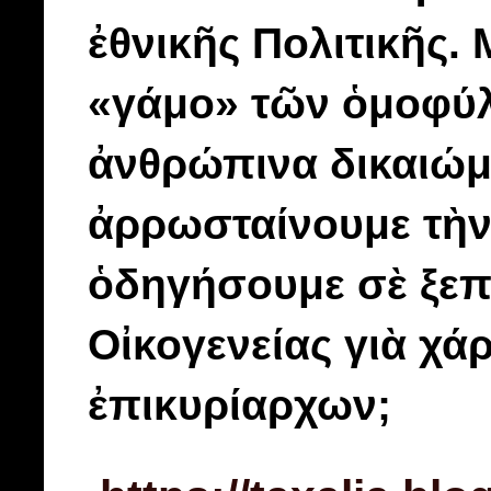
ἐθνικῆς Πολιτικῆς. 
«γάμο» τῶν ὁμοφύλω
ἀνθρώπινα δικαιώμα
ἀρρωσταίνουμε τὴν
ὁδηγήσουμε σὲ ξεπ
Οἰκογενείας γιὰ χά
ἐπικυρίαρχων;