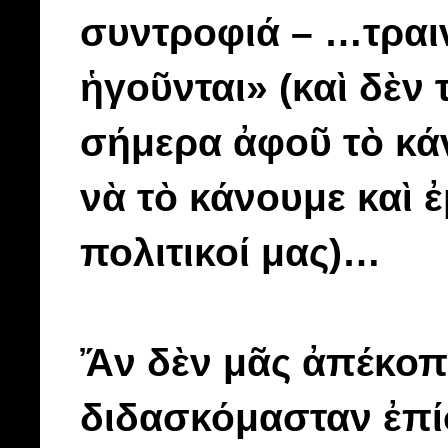
συντροφιά – …τραιν
ἡγοῦνται» (καὶ δὲν
σήμερα ἀφοῦ τὸ κάν
νὰ τὸ κάνουμε καὶ ἐ
πολιτικοί μας)…
Ἄν δὲν μᾶς ἀπέκοπτ
διδασκόμασταν ἐπίσ