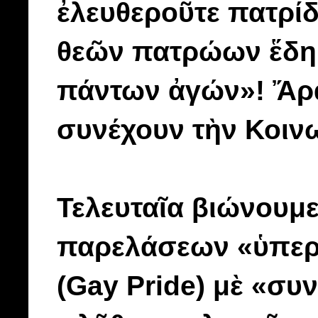
ἐλευθεροῦτε πατρίδ
θεῶν πατρώων ἕδη,
πάντων ἀγών»! Ἄρα 
συνέχουν τὴν Κοινω
Τελευταῖα βιώνουμ
παρελάσεων «ὑπερ
(Gay Pride) μὲ «σ