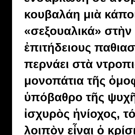
κουβαλάη μιὰ κάπο
«σεξουαλικά» στὴν
ἐπιτήδειους παθιασ
περνάει στὰ ντροπι
μονοπάτια τῆς ὁμοφ
ὑπόβαθρο τῆς ψυχῆς
ἰσχυρὸς ἡνίοχος, τ
λοιπὸν εἶναι ὁ κρίσ