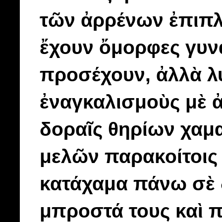
τῶν ἀρρένων ἐπιπλ
ἔχουν ὄμορφες γυνα
προσέχουν, ἀλλὰ λ
ἐναγκαλισμοὺς μὲ ἀ
δοραῖς θηρίων χαμ
μελῶν παρακοίτοις 
κατάχαμα πάνω σὲ 
μπροστά τους καὶ 