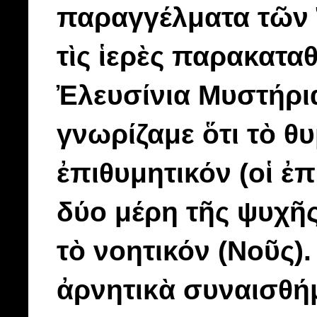
παραγγέλματα τῶν
τὶς ἱερὲς παρακατ
Ἐλευσίνια Μυστήρι
γνωρίζαμε ὅτι τὸ θυ
ἐπιθυμητικόν (οἱ ἐ
δύο μέρη τῆς ψυχῆ
τὸ νοητικόν (Νοῦς)
ἀρνητικὰ συναισθήμ