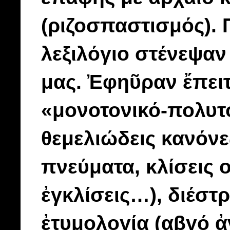
(ριζοσπαστισμός). 
λεξιλόγιο στένεψαν
μας. Ἐφηῦραν ἔπειτ
«μονοτονικό-πολυτ
θεμελιώδεις κανόνε
πνεύματα, κλίσεις 
ἐγκλίσεις…), διέστ
ἐτυμολογία (αβγό ἀν