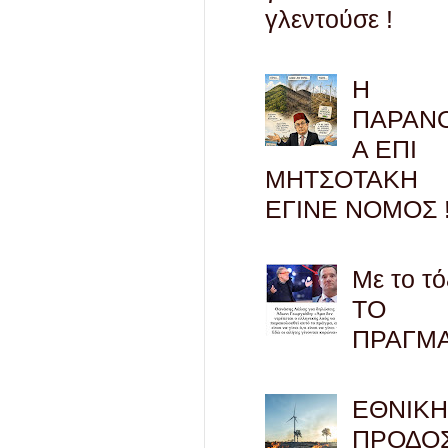
γλεντούσε !
Η
ΠΑΡΑΝ
Α ΕΠΙ
ΜΗΤΣΟΤΑΚΗ
ΕΓΙΝΕ ΝΟΜΟΣ !
Με το τό
ΤΟ
ΠΡΑΓΜ
ΕΘΝΙΚ
ΠΡΟΔΟΣ