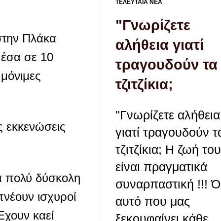
ΤΕΛΕΥΤΑΙΑ ΝΕΑ
"Γνωρίζετε
 στην Πλάκα
αλήθεια γιατί
μέσα σε 10
τραγουδούν τα
 μόνιμες
τζιτζίκια;
"Γνωρίζετε αλήθεια
ς εκκενώσεις
γιατί τραγουδούν τ
τζιτζίκια; Η ζωή το
είναι πραγματικά
α πολύ δύσκολη
συναρπαστική !!! 
πνέουν ισχυροί
αυτό που μας
 Έχουν καεί
ξεκουφαίνει κάθε