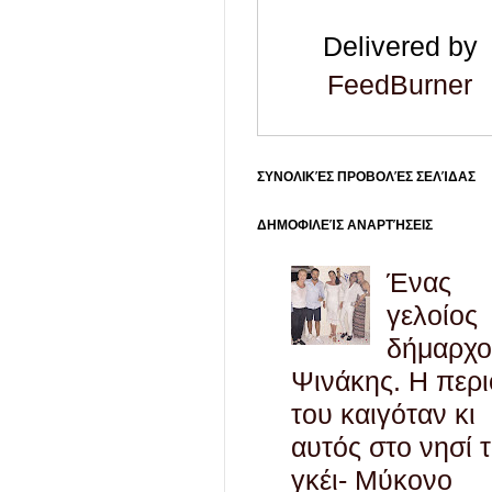
Delivered by
FeedBurner
ΣΥΝΟΛΙΚΈΣ ΠΡΟΒΟΛΈΣ ΣΕΛΊΔΑΣ
ΔΗΜΟΦΙΛΕΊΣ ΑΝΑΡΤΉΣΕΙΣ
Ένας
γελοίος
δήμαρχο
Ψινάκης. Η περ
του καιγόταν κι
αυτός στο νησί 
γκέι- Μύκονο