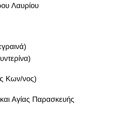
ρου Λαυρίου
εγραινά)
υντερίνα)
ος Κων/νος)
 και Αγίας Παρασκευής