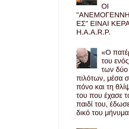
ΟΙ
"ΑΝΕΜΟΓΕΝΝΗ
ΕΣ" ΕΙΝΑΙ ΚΕΡ
H.A.A.R.P.
«Ο πατέ
του ενός
των δύο
πιλότων, μέσα 
πόνο και τη θλί
του που έχασε τ
παιδί του, έδωσ
δικό του μήνυμα