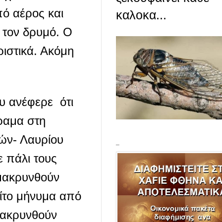
πό αέρος και
καλοκα...
 τον δρυμό. Ο
ριστικά. Ακόμη
υ ανέφερε ότι
όραμα στη
ών- Λαυρίου
_
 πάλι τους
ομακρυνθούν
ίτο μήνυμα από
μακρυνθούν