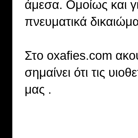
άμεσα. Ομοίως και γ
πνευματικά δικαιώμα
Στo oxafies.com ακού
σημαίνει ότι τις υιοθ
μας .