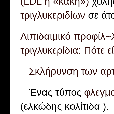
(LDL ή «κακή»)
χολησ
τριγλυκεριδίων
σε άτ
Λιπιδαιμικό προφίλ~
τριγλυκερίδια: Πότε ε
–
Σκλήρυνση των αρ
– Ένας τύπος
φλεγμ
(ελκώδης κολίτιδα ).