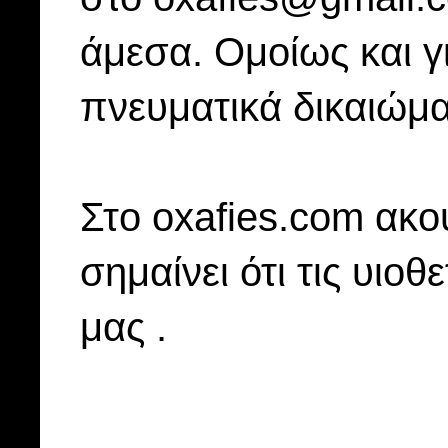
άμεσα. Ομοίως και γ
πνευματικά δικαιώμα
Στo oxafies.com ακού
σημαίνει ότι τις υιοθ
μας .