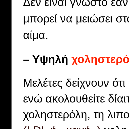
Δεν είναι γνωστό εά
μπορεί να μειώσει σ
αίμα.
– Υψηλή
χοληστερ
Μελέτες δείχνουν ότ
ενώ ακολουθείτε δίαι
χοληστερόλη, τη λιπ