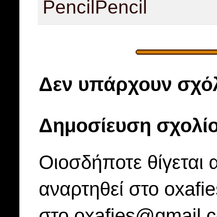
Pencil
Pencil
Δεν υπάρχουν σχόλ
Δημοσίευση σχολί
Οιοσδήποτε θίγεται 
αναρτηθεί στο oxafi
στο oxafies@gmail.