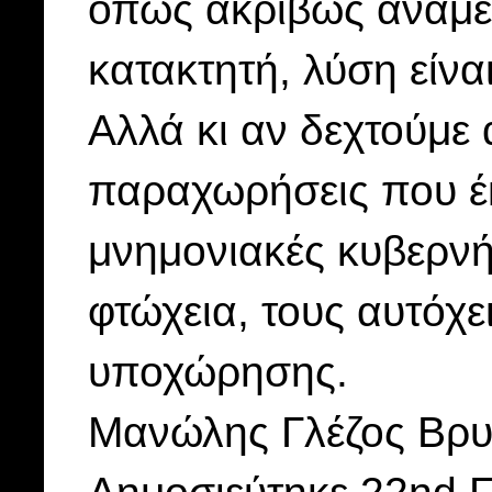
όπως ακριβώς ανάμε
κατακτητή, λύση είνα
Αλλά κι αν δεχτούμε 
παραχωρήσεις που έ
μνημονιακές κυβερνήσ
φτώχεια, τους αυτόχε
υποχώρησης.
Μανώλης Γλέζος Βρυ
Δημοσιεύτηκε 22nd F