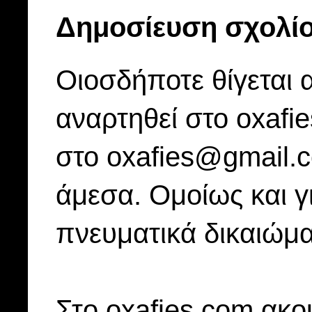
Δημοσίευση σχολί
Οιοσδήποτε θίγεται 
αναρτηθεί στο oxafi
στο oxafies@gmail.
άμεσα. Ομοίως και γ
πνευματικά δικαιώμα
Στo oxafies.com ακού