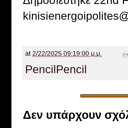
kinisienergoipolite
at
2/22/2025 09:19:00 μ.μ.
Pencil
Pencil
Δεν υπάρχουν σχόλ