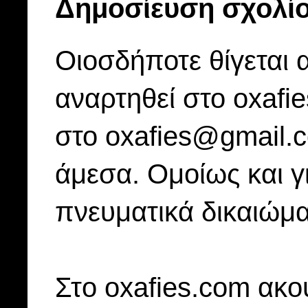
Δημοσίευση σχολί
Οιοσδήποτε θίγεται 
αναρτηθεί στο oxafi
στο oxafies@gmail.
άμεσα. Ομοίως και γ
πνευματικά δικαιώμα
Στo oxafies.com ακού