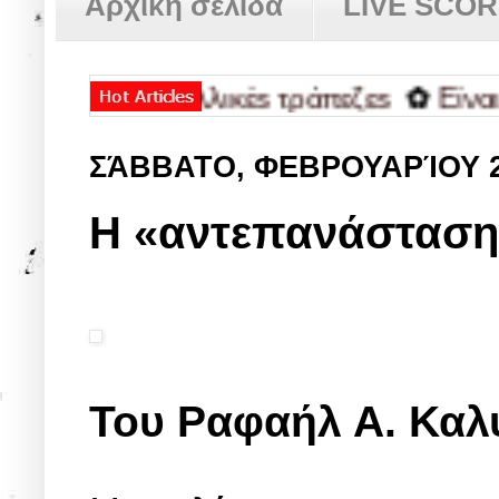
Αρχική σελίδα
LIVE SCO
έs και γαλλικέs τράπεζεs
✿
Είναι «αψη
ΣΆΒΒΑΤΟ, ΦΕΒΡΟΥΑΡΊΟΥ 
Η «αντεπανάσταση»
Του Ραφαήλ Α. Καλ