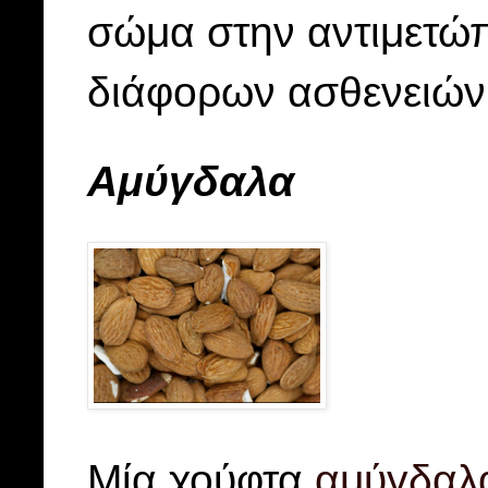
σώμα στην αντιμετώπ
διάφορων ασθενειών
Αμύγδαλα
Μία χούφτα
αμύγδαλ