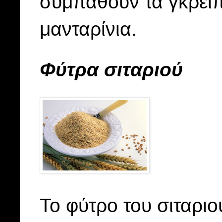
συμπαθούν τα γκρέϊπφ
μανταρίνια.
Φύτρα σιταριού
Το φύτρο του σιταριο