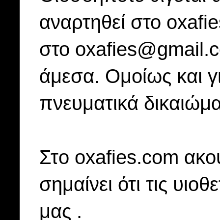
αναρτηθεί στο oxafi
στο oxafies@gmail.
άμεσα. Ομοίως και γ
πνευματικά δικαιώμα
Στo oxafies.com ακού
σημαίνει ότι τις υιοθ
μας .