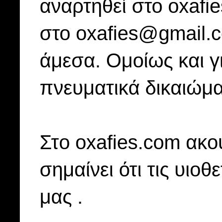
αναρτηθεί στο oxafi
στο oxafies@gmail.
άμεσα. Ομοίως και γ
πνευματικά δικαιώμα
Στo oxafies.com ακού
σημαίνει ότι τις υιοθ
μας .