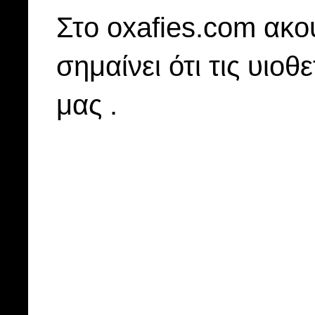
Στo oxafies.com ακού
σημαίνει ότι τις υιοθ
μας .