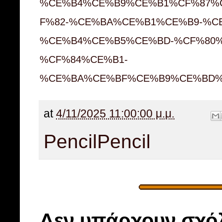
%CE%B4%CE%B9%CE%B1%CF%87%
F%82-%CE%BA%CE%B1%CE%B9-%C
%CE%B4%CE%B5%CE%BD-%CF%80
%CF%84%CE%B1-
%CE%BA%CE%BF%CE%B9%CE%BD%
at
4/11/2025 11:00:00 μ.μ.
Pencil
Pencil
Δεν υπάρχουν σχόλ