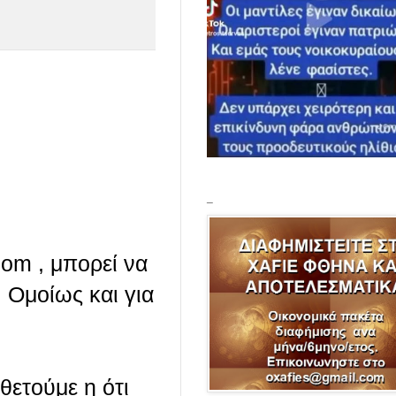
_
com , μπορεί να
 Ομοίως και για
οθετούμε η ότι