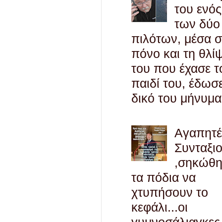
του ενός
των δύο
πιλότων, μέσα 
πόνο και τη θλί
του που έχασε τ
παιδί του, έδωσ
δικό του μήνυμα
Αγαπητ
Συνταξι
,σηκώθ
τα πόδια να
χτυπήσουν το
κεφάλι...οι
γυμνοσάλιαγκες