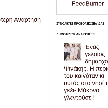
FeedBurner
ότερη Ανάρτηση
ΣΥΝΟΛΙΚΈΣ ΠΡΟΒΟΛΈΣ ΣΕΛΊΔΑΣ
ΔΗΜΟΦΙΛΕΊΣ ΑΝΑΡΤΉΣΕΙΣ
Ένας
γελοίος
δήμαρχο
Ψινάκης. Η περ
του καιγόταν κι
αυτός στο νησί 
γκέι- Μύκονο
γλεντούσε !