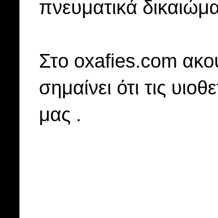
πνευματικά δικαιώμα
Στo oxafies.com ακού
σημαίνει ότι τις υιοθ
μας .