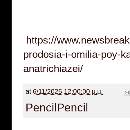
https://www.newsbreak.
prodosia-i-omilia-poy-k
anatrichiazei/
at
6/11/2025 12:00:00 μ.μ.
Pencil
Pencil