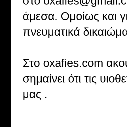
στο oxafies@gmail.
άμεσα. Ομοίως και γ
πνευματικά δικαιώμα
Στo oxafies.com ακού
σημαίνει ότι τις υιοθ
μας .