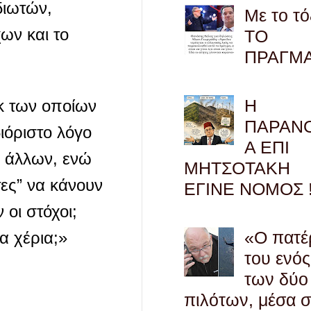
διωτών,
Με το τό
ων και το
ΤΟ
ΠΡΑΓΜ
Η
εκ των οποίων
ΠΑΡΑΝ
ιόριστο λόγο
Α ΕΠΙ
ύ άλλων, ενώ
ΜΗΤΣΟΤΑΚΗ
τες” να κάνουν
ΕΓΙΝΕ ΝΟΜΟΣ !
οι στόχοι;
«Ο πατέ
α χέρια;»
του ενός
των δύο
πιλότων, μέσα 