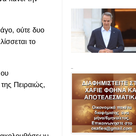
άγο, ούτε δυο
λίσσεται το
_
μου
της Πειραιώς,
ρακολουθήσεων