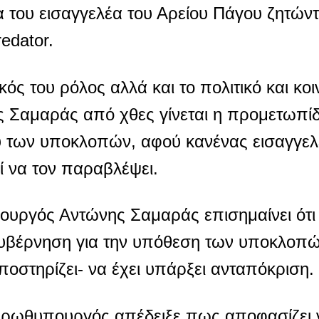
ου εισαγγελέα του Αρείου Πάγου ζητώντα
edator.
ός του ρόλος αλλά και το πολιτικό και κο
ης Σαμαράς από χθες γίνεται η προμετωπί
 των υποκλοπών, αφού κανένας εισαγγελέ
ί να τον παραβλέψει.
ργός Αντώνης Σαμαράς επισημαίνει ότι έχ
υβέρνηση για την υπόθεση των υποκλοπών
ποστηρίζει- να έχει υπάρξει ανταπόκριση.
πρωθυπουργός απέδειξε πως αποφασίζει ν