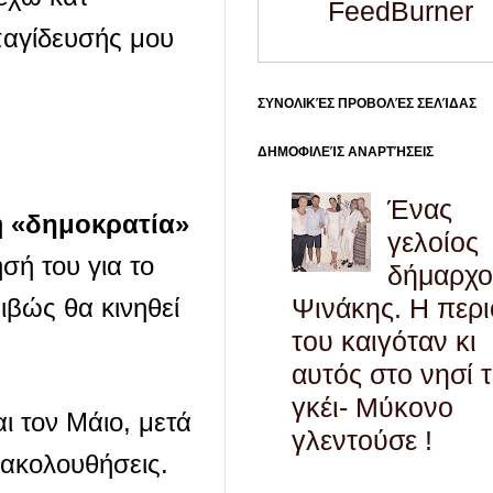
FeedBurner
παγίδευσής μου
ΣΥΝΟΛΙΚΈΣ ΠΡΟΒΟΛΈΣ ΣΕΛΊΔΑΣ
ΔΗΜΟΦΙΛΕΊΣ ΑΝΑΡΤΉΣΕΙΣ
Ένας
η
«δημοκρατία»
γελοίος
σή του για το
δήμαρχο
Ψινάκης. Η περ
βώς θα κινηθεί
του καιγόταν κι
αυτός στο νησί 
γκέι- Μύκονο
 τον Μάιο, μετά
γλεντούσε !
ρακολουθήσεις.