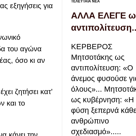
ΤΕΛΕΥΤΑΙΑ ΝΕΑ
ς εξηγήσεις για
ΑΛΛΑ ΕΛΕΓΕ ω
αντιπολίτευση..
ινωνικό
ΚΕΡΒΕΡΟΣ
δα του αγώνα
Μητσοτάκης ως
ας, όσο κι αν
αντιπολίτευση: «Ο
άνεμος φυσούσε γι
όλους»... Μητσοτά
ει ζητήσει κατ’
ως κυβέρνηση: «Η
 και το
φύση ξεπερνά κάθ
ανθρώπινο
σχεδιασμό».....
α κάνει την