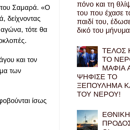
πόνο και τη θλί
ς του Σαμαρά. «Ο
του που έχασε τ
, δείχνοντας
παιδί του, έδωσ
 αγώνα, τότε θα
δικό του μήνυμα
οκλοπές.
ΤΕΛΟΣ 
ΤΟ ΝΕΡ
γου και τον
ΜΑΦΙΑ 
ύμα των
ΨΗΦΙΣΕ ΤΟ
ΞΕΠΟΥΛΗΜΑ Κ
ΤΟΥ ΝΕΡΟΥ!
 φοβούνται ίσως
ΕΘΝΙΚ
ΠΡΟΔΟΣ