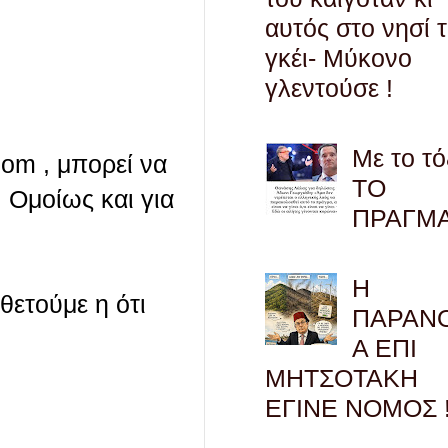
αυτός στο νησί 
γκέι- Μύκονο
γλεντούσε !
Με το τό
com , μπορεί να
ΤΟ
 Ομοίως και για
ΠΡΑΓΜ
Η
οθετούμε η ότι
ΠΑΡΑΝ
Α ΕΠΙ
ΜΗΤΣΟΤΑΚΗ
ΕΓΙΝΕ ΝΟΜΟΣ !