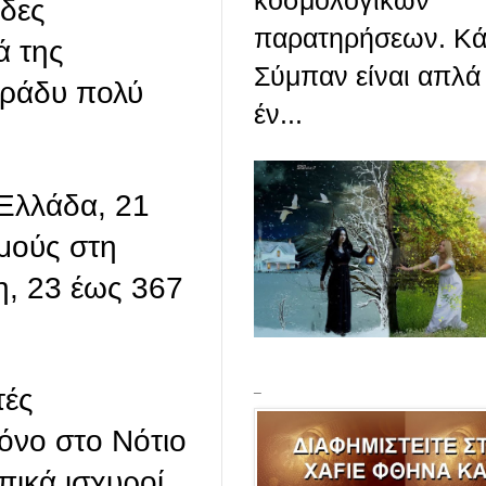
κοσμολογικών
ίδες
παρατηρήσεων. Κά
ά της
Σύμπαν είναι απλά
βράδυ πολύ
έν...
Ελλάδα, 21
μούς στη
η, 23 έως 367
_
τές
μόνο στο Νότιο
οπικά ισχυροί