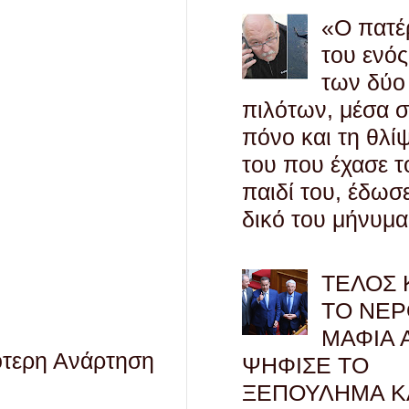
«Ο πατέ
του ενός
των δύο
πιλότων, μέσα 
πόνο και τη θλί
του που έχασε τ
παιδί του, έδωσ
δικό του μήνυμα
ΤΕΛΟΣ 
ΤΟ ΝΕΡ
ΜΑΦΙΑ 
ότερη Ανάρτηση
ΨΗΦΙΣΕ ΤΟ
ΞΕΠΟΥΛΗΜΑ Κ