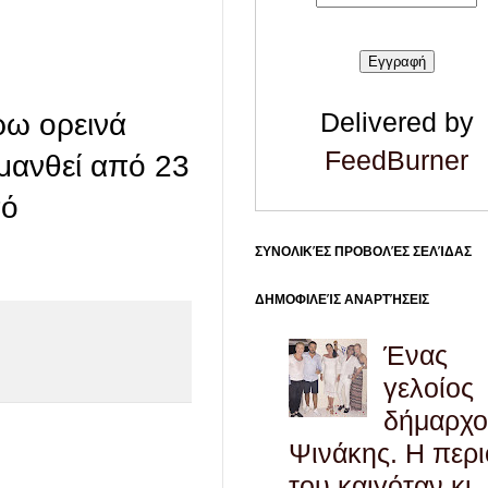
Delivered by
ρω ορεινά
FeedBurner
μανθεί από 23
πό
ΣΥΝΟΛΙΚΈΣ ΠΡΟΒΟΛΈΣ ΣΕΛΊΔΑΣ
ΔΗΜΟΦΙΛΕΊΣ ΑΝΑΡΤΉΣΕΙΣ
Ένας
γελοίος
δήμαρχο
Ψινάκης. Η περ
του καιγόταν κι