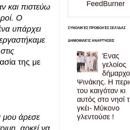
FeedBurner
ν και πιστεύω
ροί. Ο
ένα υπάρχει
ΣΥΝΟΛΙΚΈΣ ΠΡΟΒΟΛΈΣ ΣΕΛΊΔΑΣ
νεργαστήκαμε
ΔΗΜΟΦΙΛΕΊΣ ΑΝΑΡΤΉΣΕΙΣ
στις
Ένας
ασία της με
γελοίος
δήμαρχο
Ψινάκης. Η περ
του καιγόταν κι
αυτός στο νησί 
γκέι- Μύκονο
γλεντούσε !
 μου άρεσε
οιμη, αρκεί να