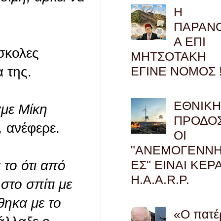
Η
ΠΑΡΑΝ
Α ΕΠΙ
σκολες
ΜΗΤΣΟΤΑΚΗ
ΕΓΙΝΕ ΝΟΜΟΣ !
 της.
ΕΘΝΙΚ
με Μίκη
ΠΡΟΔΟΣ
,
ανέφερε.
ΟΙ
"ΑΝΕΜΟΓΕΝΝΗ
ΕΣ" ΕΙΝΑΙ ΚΕΡ
 το ότι από
H.A.A.R.P.
στο σπίτι με
θηκα με το
«Ο πατέ