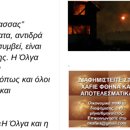
ασσας”
ατα, αντιδρά
μβεί, είναι
της. Η Όλγα
_
ι
 όπως και όλοι
και
«Η Όλγα και η