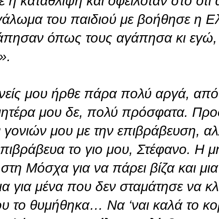
ε η κατάθλιψη και οφειλόταν στο ότι 
γάλωμα του παιδιού με βοήθησε η Ε
αγάπησαν όπως τους αγάπησα κι εγώ,
».
νείς μου ήρθε πάρα πολύ αργά, από
 μητέρα μου δε, πολύ πρόσφατα. Π
 γονιών μου με την επιβράβευση, α
πιβράβευα το γιο μου, Στέφανο. Η μ
 στη Μόσχα για να πάρει βίζα και μι
ια για μένα που δεν σταμάτησε να κλα
υ το θυμήθηκα… Να ‘ναι καλά το κορ